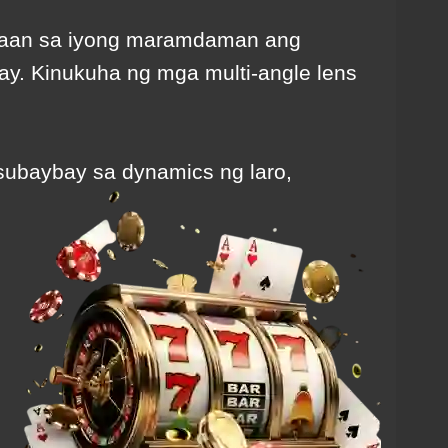
-daan sa iyong maramdaman ang
ay. Kinukuha ng mga multi-angle lens
subaybay sa dynamics ng laro,