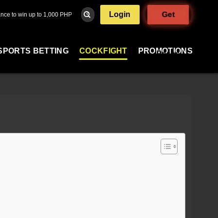
Login
Get
in up to 1,000 PHP!
2,888
SPORTS BETTING
COCKFIGHT
PROMOTIONS
Pesos