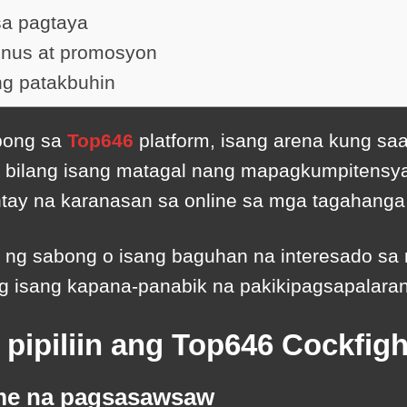
 sa pagtaya
nus at promosyon
ing patakbuhin
bong sa
Top646
platform, isang arena kung sa
 bilang isang matagal nang mapagkumpitensyang
tay na karanasan sa online sa mga tagahang
o ng sabong o isang baguhan na interesado sa
 isang kapana-panabik na pakikipagsapalaran 
 pipiliin ang Top646 Cockfig
time na pagsasawsaw