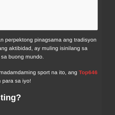
an perpektong pinagsama ang tradisyon
 aktibidad, ay muling isinilang sa
a sa buong mundo.
 madamdaming sport na ito, ang
Top646
para sa iyo!
hting?