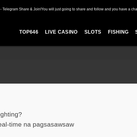
m Share & Join!You will just going to share and follow and you have a chance to w
TOP646
LIVE CASINO
SLOTS
FISHING
ighting?
 real-time na pagsasawsaw