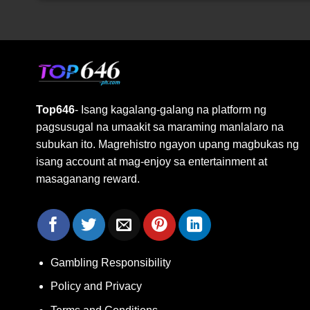
Top646
- Isang kagalang-galang na platform ng
pagsusugal na umaakit sa maraming manlalaro na
subukan ito. Magrehistro ngayon upang magbukas ng
isang account at mag-enjoy sa entertainment at
masaganang reward.
Gambling Responsibility
Policy and Privacy