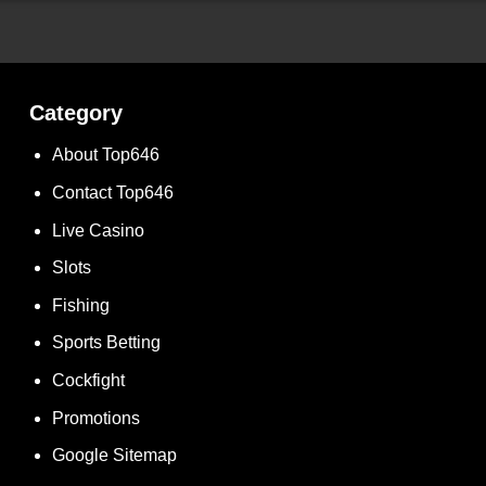
Category
About Top646
Contact Top646
Live Casino
Slots
Fishing
Sports Betting
Cockfight
Promotions
Google Sitemap