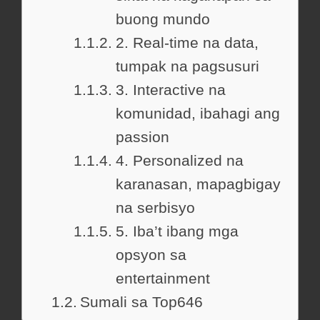
buong mundo
2. Real-time na data,
tumpak na pagsusuri
3. Interactive na
komunidad, ibahagi ang
passion
4. Personalized na
karanasan, mapagbigay
na serbisyo
5. Iba’t ibang mga
opsyon sa
entertainment
Sumali sa Top646