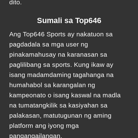
dito.
Sumali sa Top646
Ang Top646 Sports ay nakatuon sa
pagdadala sa mga user ng
pinakamahusay na karanasan sa
paglilibang sa sports. Kung ikaw ay
isang madamdaming tagahanga na
humahabol sa karangalan ng
kampeonato o isang kaswal na madla
na tumatangkilik sa kasiyahan sa
palakasan, matutugunan ng aming
platform ang iyong mga
pangangailangan.