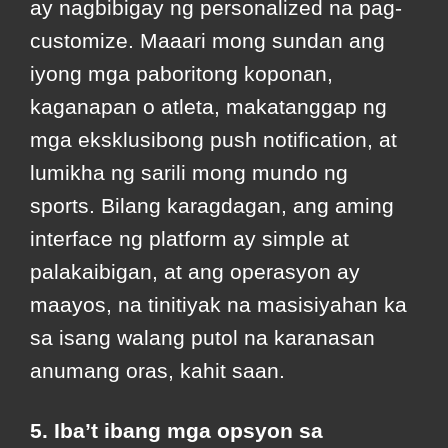
ay nagbibigay ng personalized na pag-
customize. Maaari mong sundan ang
iyong mga paboritong koponan,
kaganapan o atleta, makatanggap ng
mga eksklusibong push notification, at
lumikha ng sarili mong mundo ng
sports. Bilang karagdagan, ang aming
interface ng platform ay simple at
palakaibigan, at ang operasyon ay
maayos, na tinitiyak na masisiyahan ka
sa isang walang putol na karanasan
anumang oras, kahit saan.
5. Iba’t ibang mga opsyon sa