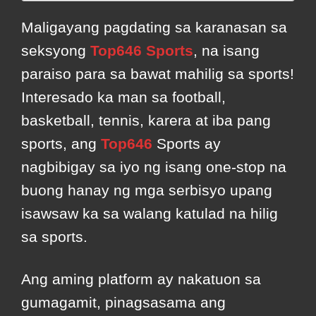
Maligayang pagdating sa karanasan sa
seksyong
Top646 Sports
, na isang
paraiso para sa bawat mahilig sa sports!
Interesado ka man sa football,
basketball, tennis, karera at iba pang
sports, ang
Top646
Sports ay
nagbibigay sa iyo ng isang one-stop na
buong hanay ng mga serbisyo upang
isawsaw ka sa walang katulad na hilig
sa sports.
Ang aming platform ay nakatuon sa
gumagamit, pinagsasama ang