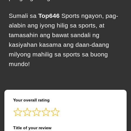
Sumali sa
Top646
Sports ngayon, pag-
alabin ang iyong hilig sa sports, at
tamasahin ang bawat sandali ng
kasiyahan kasama ang daan-daang
milyong mahilig sa sports sa buong
mundo!
Your overall rating
Title of your review