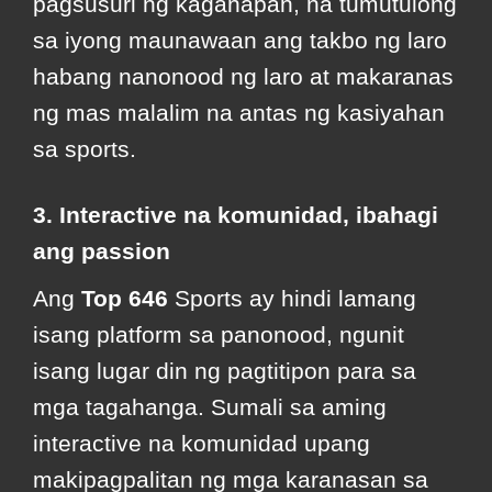
pagsusuri ng kaganapan, na tumutulong
sa iyong maunawaan ang takbo ng laro
habang nanonood ng laro at makaranas
ng mas malalim na antas ng kasiyahan
sa sports.
3. Interactive na komunidad, ibahagi
ang passion
Ang
Top 646
Sports ay hindi lamang
isang platform sa panonood, ngunit
isang lugar din ng pagtitipon para sa
mga tagahanga. Sumali sa aming
interactive na komunidad upang
makipagpalitan ng mga karanasan sa