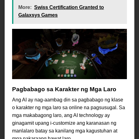
More:
Swiss Certification Granted to
Galaxsys Games
Pagbabago sa Karakter ng Mga Laro
Ang AI ay nag-aambag din sa pagbabago ng klase
o karakter ng mga laro sa online na pagsusugal. Sa
mga makabagong laro, ang AI technology ay
ginagamit upang i-customize ang karanasan ng
manlalaro batay sa kanilang mga kagustuhan at
mga nakaraang bawat laro.