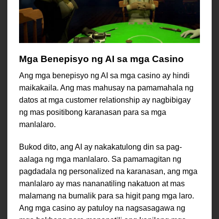
Mga Benepisyo ng AI sa mga Casino
Ang mga benepisyo ng AI sa mga casino ay hindi
maikakaila. Ang mas mahusay na pamamahala ng
datos at mga customer relationship ay nagbibigay
ng mas positibong karanasan para sa mga
manlalaro.
Bukod dito, ang AI ay nakakatulong din sa pag-
aalaga ng mga manlalaro. Sa pamamagitan ng
pagdadala ng personalized na karanasan, ang mga
manlalaro ay mas nananatiling nakatuon at mas
malamang na bumalik para sa higit pang mga laro.
Ang mga casino ay patuloy na nagsasagawa ng