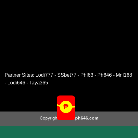
Partner Sites:
Lodi777
-
SSbet77
-
Phl63
-
Ph646
-
Mnl168
-
Lodi646
-
Taya365
Copyright 2026 ©
ph646.com