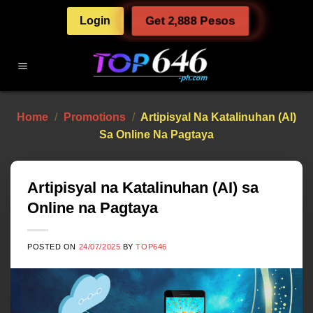
Skip
Login
Get 2,888 Pesos
to
content
Home
/
Promotions
/
Artipisyal Na Katalinuhan (AI)
Sa Online Na Pagtaya
Artipisyal na Katalinuhan (AI) sa
Online na Pagtaya
POSTED ON
24/07/2025
BY
TOP646