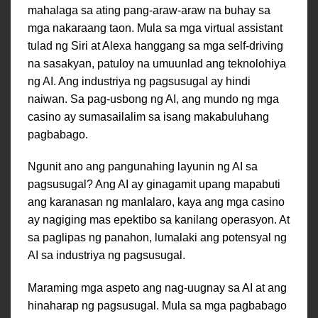
mahalaga sa ating pang-araw-araw na buhay sa
mga nakaraang taon. Mula sa mga virtual assistant
tulad ng Siri at Alexa hanggang sa mga self-driving
na sasakyan, patuloy na umuunlad ang teknolohiya
ng AI. Ang industriya ng pagsusugal ay hindi
naiwan. Sa pag-usbong ng AI, ang mundo ng mga
casino ay sumasailalim sa isang makabuluhang
pagbabago.
Ngunit ano ang pangunahing layunin ng AI sa
pagsusugal? Ang AI ay ginagamit upang mapabuti
ang karanasan ng manlalaro, kaya ang mga casino
ay nagiging mas epektibo sa kanilang operasyon. At
sa paglipas ng panahon, lumalaki ang potensyal ng
AI sa industriya ng pagsusugal.
Maraming mga aspeto ang nag-uugnay sa AI at ang
hinaharap ng pagsusugal. Mula sa mga pagbabago