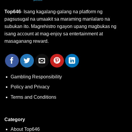
Top646
- Isang kagalang-galang na platform ng
pagsusugal na umaakit sa maraming manlalaro na
subukan ito. Magrehistro ngayon upang magbukas ng
isang account at mag-enjoy sa entertainment at
masaganang reward.
Gambling Responsibility
Policy and Privacy
Terms and Conditions
Category
About Top646