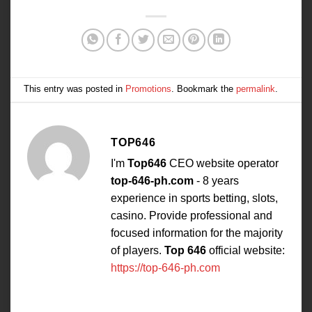
This entry was posted in
Promotions
. Bookmark the
permalink
.
TOP646
I'm
Top646
CEO website operator
top-646-ph.com
- 8 years
experience in sports betting, slots,
casino. Provide professional and
focused information for the majority
of players.
Top 646
official website:
https://top-646-ph.com