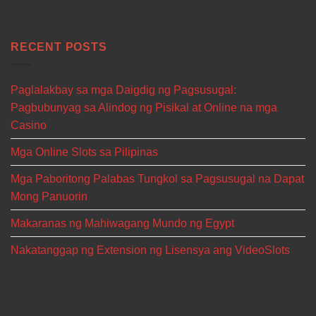
RECENT POSTS
Paglalakbay sa mga Daigdig ng Pagsusugal:
Pagbubunyag sa Alindog ng Pisikal at Online na mga
Casino
Mga Online Slots sa Pilipinas
Mga Paboritong Palabas Tungkol sa Pagsusugal na Dapat
Mong Panuorin
Makaranas ng Mahiwagang Mundo ng Egypt
Nakatanggap ng Extension ng Lisensya ang VideoSlots