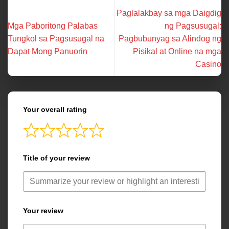
Paglalakbay sa mga Daigdig
Mga Paboritong Palabas
ng Pagsusugal:
Tungkol sa Pagsusugal na
Pagbubunyag sa Alindog ng
Dapat Mong Panuorin
Pisikal at Online na mga
Casino
Your overall rating
Title of your review
Your review