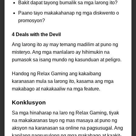
Bakit dapat tayong bumalik sa mga larong ito?
Paano tayo makakahanap ng mga diskwento o
promosyon?
4 Deals with the Devil
Ang larong ito ay may temang madilim at puno ng
misteryo. Ang mga manlalaro ay hihimukin na
pumasok sa isang mundo ng kasunduan at peligro.
Handog ng Relax Gaming ang kakaibang
karanasan mula sa larong ito, kasama ang mga
makabago at nakakaaliw na mga feature.
Konklusyon
Sa mga hinaharap na laro ng Relax Gaming, tiyak
na makakaranas tayo ng mas masaya at puno ng
aksyon na karanasan sa online na pagsusugal. Ang
kanilang pagsusulong ng mga makabago at kaakit-