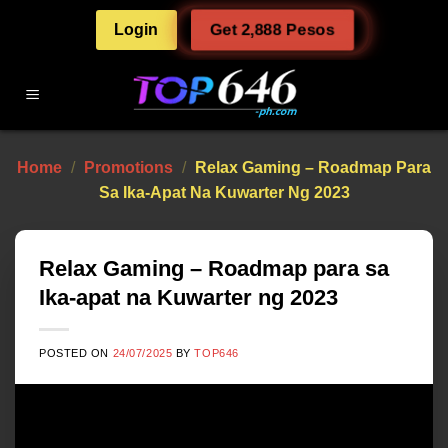
Skip
Login
Get 2,888 Pesos
to
content
Home
/
Promotions
/
Relax Gaming – Roadmap Para
Sa Ika-Apat Na Kuwarter Ng 2023
Relax Gaming – Roadmap para sa
Ika-apat na Kuwarter ng 2023
POSTED ON
24/07/2025
BY
TOP646